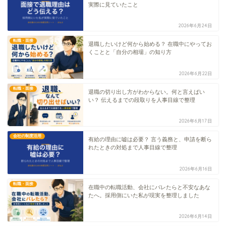
実際に見ていたこと
2026年6月24日
転職・面接
退職したいけど何から始める？ 在職中にやってお
くことと「自分の相場」の知り方
2026年6月22日
転職・面接
退職の切り出し方がわからない。何と言えばい
い？ 伝えるまでの段取りを人事目線で整理
2026年6月17日
会社の制度活用
有給の理由に嘘は必要？ 言う義務と、申請を断ら
れたときの対処まで人事目線で整理
2026年6月16日
転職・面接
在職中の転職活動、会社にバレたらと不安なあな
たへ。採用側にいた私が現実を整理しました
2026年6月14日