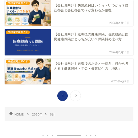
手続き完全ガイド
【会社員向け】失業給付はいくら・いつから？自
己都合と会社都合で何が変わるか整理
2026年6月10日
手続き完全ガイド
【会社員向け】退職後の健康保険、任意継続と国
民健康保険はどっちが安い？保険料の比べ方
2026年6月10日
手続き完全ガイド
【会社員向け】退職後のお金と手続き、何から考
える？健康保険・年金・失業給付の「地図」
2026年6月9日
1
2
HOME
2026年
6月