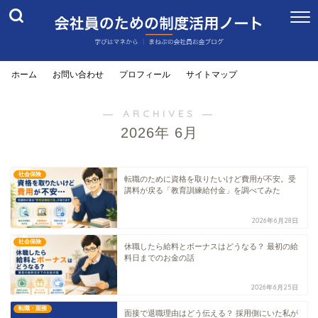
ホーム
お問い合わせ
プロフィール
サイトマップ
― ARCHIVES ―
2026年 6月
社会保険
転職のために資格を取りたいけど費用が不安。受
講料が戻る「教育訓練給付金」を調べてみた
2026年6月28日
社会保険
休職したら給料とボーナスはどうなる？ 最初の給
料日までのお金の話
2026年6月25日
転職・面接
面接で退職理由はどう伝える？ 採用側にいた私が