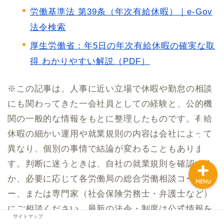
労働基準法 第39条（年次有給休暇）｜e-Gov
法令検索
ホーム
厚生労働省：年5日の年次有給休暇の確実な取
得 わかりやすい解説（PDF）
お問い合わせ
※この記事は、人事に近い立場で休暇や勤怠の相談
プロフィール
にも関わってきた一会社員としての経験と、公的機
関の一般的な情報をもとに整理したものです。有給
サイトマップ
休暇の細かい運用や就業規則の内容は会社によって
異なり、個別の事情で結論が変わることもありま
す。判断に迷うときは、自社の就業規則を確認する
か、必要に応じて各労働局の総合労働相談コーナ
MENU
ー、または専門家（社会保険労務士・弁護士など）
にご相談ください。最新の法令・制度は公式情報を
サイトマップ
ご確認ください。