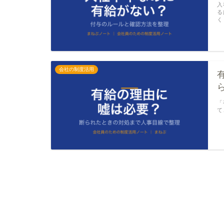
入
る
く
会社の制度活用
「
て