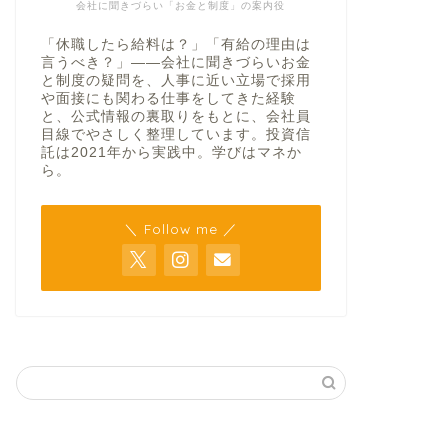
会社に聞きづらい「お金と制度」の案内役
「休職したら給料は？」「有給の理由は
言うべき？」——会社に聞きづらいお金
と制度の疑問を、人事に近い立場で採用
や面接にも関わる仕事をしてきた経験
と、公式情報の裏取りをもとに、会社員
目線でやさしく整理しています。投資信
託は2021年から実践中。学びはマネか
ら。
＼ Follow me ／