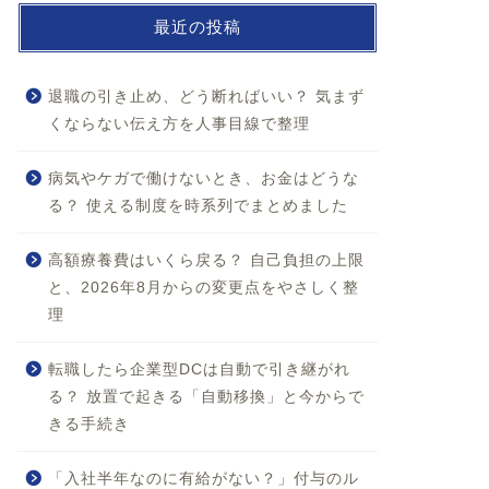
最近の投稿
退職の引き止め、どう断ればいい？ 気まず
くならない伝え方を人事目線で整理
病気やケガで働けないとき、お金はどうな
る？ 使える制度を時系列でまとめました
高額療養費はいくら戻る？ 自己負担の上限
と、2026年8月からの変更点をやさしく整
理
転職したら企業型DCは自動で引き継がれ
る？ 放置で起きる「自動移換」と今からで
きる手続き
「入社半年なのに有給がない？」付与のル