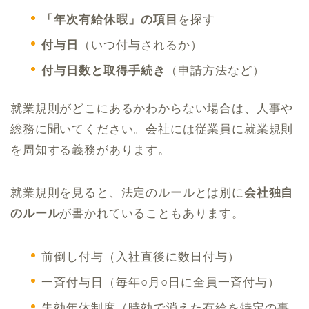
「年次有給休暇」の項目
を探す
付与日
（いつ付与されるか）
付与日数と取得手続き
（申請方法など）
就業規則がどこにあるかわからない場合は、人事や
総務に聞いてください。会社には従業員に就業規則
を周知する義務があります。
就業規則を見ると、法定のルールとは別に
会社独自
のルール
が書かれていることもあります。
前倒し付与（入社直後に数日付与）
一斉付与日（毎年○月○日に全員一斉付与）
失効年休制度（時効で消えた有給を特定の事