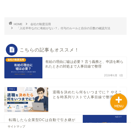
ホーム
HOME
会社の制度活用
「入社半年なのに有給がない？」付与のルールと自分の日数の確認方法
お問い合わせ
こちらの記事もオススメ！
プロフィール
会社の制度活用
有給の理由に嘘は必要？ 言う義務と、申請を断ら
れたときの対処まで人事目線で整理
サイトマップ
2026年6月16日
退職を決めたら何をいつまでに？ やるこ
とを時系列リストで人事目線で整理
MENU
転職したら企業型DCは自動で引き継が
れる？ 放置で起きる「自動移換」と今...
サイトマップ