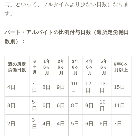
与」といって、フルタイムより少ない日数になりま
す。
パート・アルバイトの比例付与日数（週所定労働日
数別）：
6
1年
2年
3年
4年
5年
週の所定
6年6ヶ
ヶ
6ヶ
6ヶ
6ヶ
6ヶ
6ヶ
労働日数
月以上
月
月
月
月
月
月
7
10
12
13
4日
8日
9日
15日
日
日
日
日
5
10
3日
6日
6日
8日
9日
11日
日
日
3
2日
4日
4日
5日
6日
6日
7日
日