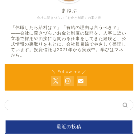
まねぶ
会社に聞きづらい「お金と制度」の案内役
「休職したら給料は？」「有給の理由は言うべき？」
——会社に聞きづらいお金と制度の疑問を、人事に近い
立場で採用や面接にも関わる仕事をしてきた経験と、公
式情報の裏取りをもとに、会社員目線でやさしく整理し
ています。投資信託は2021年から実践中。学びはマネ
から。
＼ Follow me ／
最近の投稿