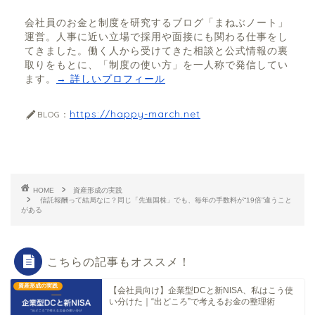
会社員のお金と制度を研究するブログ「まねぶノート」
運営。人事に近い立場で採用や面接にも関わる仕事をし
てきました。働く人から受けてきた相談と公式情報の裏
取りをもとに、「制度の使い方」を一人称で発信してい
ます。
→ 詳しいプロフィール
https://happy-march.net
BLOG：
HOME
資産形成の実践
信託報酬って結局なに？同じ「先進国株」でも、毎年の手数料が“19倍”違うこと
がある
こちらの記事もオススメ！
資産形成の実践
【会社員向け】企業型DCと新NISA、私はこう使
い分けた｜“出どころ”で考えるお金の整理術