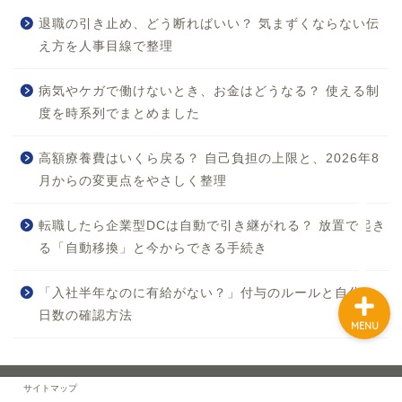
退職の引き止め、どう断ればいい？ 気まずくならない伝
え方を人事目線で整理
ホーム
病気やケガで働けないとき、お金はどうなる？ 使える制
度を時系列でまとめました
お問い合わせ
高額療養費はいくら戻る？ 自己負担の上限と、2026年8
プロフィール
月からの変更点をやさしく整理
サイトマップ
転職したら企業型DCは自動で引き継がれる？ 放置で起き
る「自動移換」と今からできる手続き
「入社半年なのに有給がない？」付与のルールと自分の
日数の確認方法
MENU
プライバシーポリシー
免責事項
サイトマップ