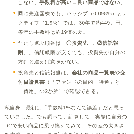
しない。
手数料が高い＝良い商品ではない
。
同じ先進国株でも、パッシブ（0.098%）とア
クティブ（1.9%）では、30年で約449万円、
毎年の手数料は約19倍の差。
ただし選ぶ順番は「
①投資先 → ②信託報
酬
」。信託報酬が安くても、投資先が自分の
方針と違えば意味がない。
投資先と信託報酬は、
会社の商品一覧表
や
交
付目論見書
（「ファンドの目的・特色」と
「費用」の2か所）で確認できる。
私自身、最初は「手数料1%なんて誤差」だと思っ
ていました。でも調べて、計算して、実際に自分の
DCで安い商品に乗り換えてみて、その差の大きさ