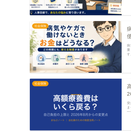
社会保険
病
重
す
社会保険
突
ま
—