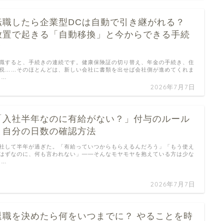
転職したら企業型DCは自動で引き継がれる？
放置で起きる「自動移換」と今からできる手続
き
職すると、手続きの連続です。健康保険証の切り替え、年金の手続き、住
税……そのほとんどは、新しい会社に書類を出せば会社側が進めてくれま
 …
2026年7月7日
「入社半年なのに有給がない？」付与のルール
と自分の日数の確認方法
社して半年が過ぎた。「有給っていつからもらえるんだろう」「もう使え
はずなのに、何も言われない」——そんなモヤモヤを抱えている方は少な
 …
2026年7月7日
退職を決めたら何をいつまでに？ やることを時