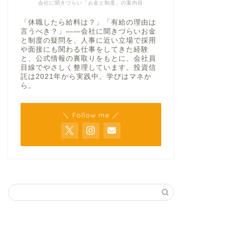
会社に聞きづらい「お金と制度」の案内役
「休職したら給料は？」「有給の理由は
言うべき？」——会社に聞きづらいお金
と制度の疑問を、人事に近い立場で採用
や面接にも関わる仕事をしてきた経験
と、公式情報の裏取りをもとに、会社員
目線でやさしく整理しています。投資信
託は2021年から実践中。学びはマネか
ら。
＼ Follow me ／