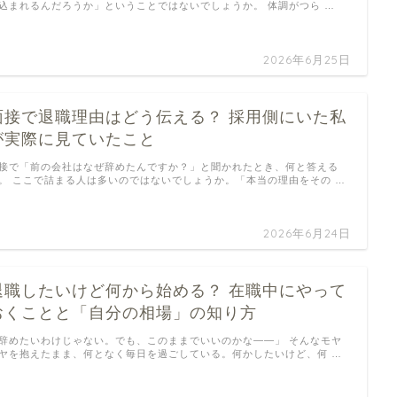
込まれるんだろうか」ということではないでしょうか。 体調がつら …
2026年6月25日
面接で退職理由はどう伝える？ 採用側にいた私
が実際に見ていたこと
接で「前の会社はなぜ辞めたんですか？」と聞かれたとき、何と答える
。 ここで詰まる人は多いのではないでしょうか。「本当の理由をその …
2026年6月24日
退職したいけど何から始める？ 在職中にやって
おくことと「自分の相場」の知り方
辞めたいわけじゃない。でも、このままでいいのかな——」 そんなモヤ
ヤを抱えたまま、何となく毎日を過ごしている。何かしたいけど、何 …