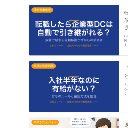
確定拠出年金
転
民
す
会社の制度活用
入
る
く
手続き完全ガイド