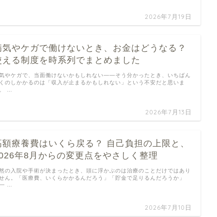
2026年7月19日
病気やケガで働けないとき、お金はどうなる？
使える制度を時系列でまとめました
気やケガで、当面働けないかもしれない——そう分かったとき、いちばん
くのしかかるのは「収入が止まるかもしれない」という不安だと思いま
。 …
2026年7月13日
高額療養費はいくら戻る？ 自己負担の上限と、
2026年8月からの変更点をやさしく整理
然の入院や手術が決まったとき、頭に浮かぶのは治療のことだけではあり
せん。「医療費、いくらかかるんだろう」「貯金で足りるんだろうか」
— …
2026年7月10日