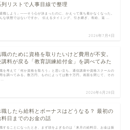
系列リストで人事目線で整理
退職しよう」——そう心が決まったのに、かえって落ち着かなくなった。
んな状態ではないですか。 伝えるタイミング、引き継ぎ、有給、返 …
2026年7月4日
転職のために資格を取りたいけど費用が不安。
受講料が戻る「教育訓練給付金」を調べてみた
職を考えて「何か資格を取ろう」と思い立ち、通信講座や資格スクールの
用を調べてみる。数万円、ものによっては数十万円。画面を閉じて、その
 …
2026年6月28日
休職したら給料とボーナスはどうなる？ 最初の
給料日までのお金の話
職することになったとき、まず頭をよぎるのは「来月の給料日、お金は振