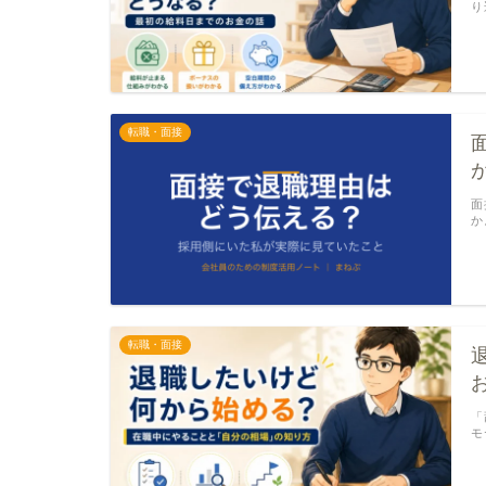
り
転職・面接
面
か
転職・面接
「
モ