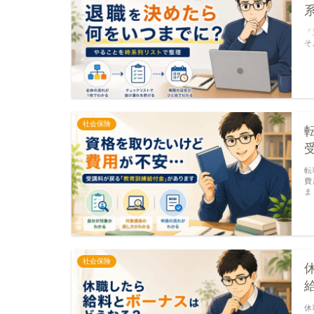
「
そ
社会保険
転
費
ま
社会保険
休