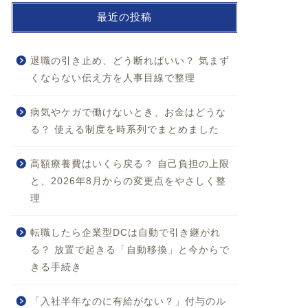
最近の投稿
退職の引き止め、どう断ればいい？ 気まず
くならない伝え方を人事目線で整理
病気やケガで働けないとき、お金はどうな
る？ 使える制度を時系列でまとめました
高額療養費はいくら戻る？ 自己負担の上限
と、2026年8月からの変更点をやさしく整
理
転職したら企業型DCは自動で引き継がれ
る？ 放置で起きる「自動移換」と今からで
きる手続き
「入社半年なのに有給がない？」付与のル