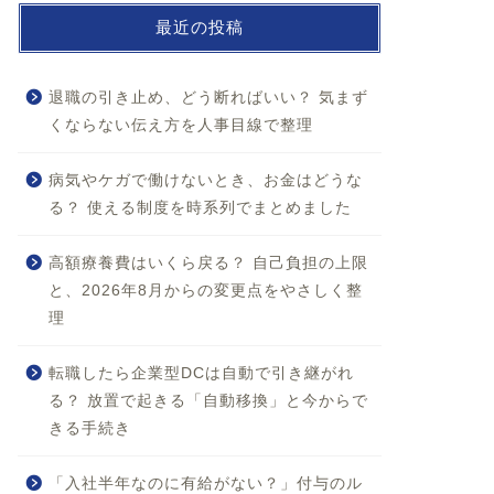
最近の投稿
退職の引き止め、どう断ればいい？ 気まず
くならない伝え方を人事目線で整理
病気やケガで働けないとき、お金はどうな
る？ 使える制度を時系列でまとめました
高額療養費はいくら戻る？ 自己負担の上限
と、2026年8月からの変更点をやさしく整
理
転職したら企業型DCは自動で引き継がれ
る？ 放置で起きる「自動移換」と今からで
きる手続き
「入社半年なのに有給がない？」付与のル