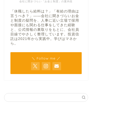
会社に聞きづらい「お金と制度」の案内役
「休職したら給料は？」「有給の理由は
言うべき？」——会社に聞きづらいお金
と制度の疑問を、人事に近い立場で採用
や面接にも関わる仕事をしてきた経験
と、公式情報の裏取りをもとに、会社員
目線でやさしく整理しています。投資信
託は2021年から実践中。学びはマネか
ら。
＼ Follow me ／