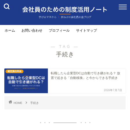
ホーム
お問い合わせ
プロフィール
サイトマップ
― TAG ―
手続き
確定拠出年金
転職したら企業型DCは自動で引き継がれる？ 放
置で起きる「自動移換」と今からできる手続き
2026年7月7日
HOME
手続き