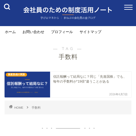
ホーム
お問い合わせ
プロフィール
サイトマップ
― TAG ―
手数料
資産形成の実践
信託報酬って結局なに？同じ「先進国株」でも、
毎年の手数料が“19倍”違うことがある
2026年6月3日
HOME
手数料