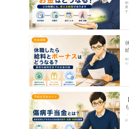
病
重
す
社会保険
休
り
手続き完全ガイド
「
が