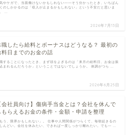
気やケガで、当面働けないかもしれない——そう分かったとき、いちばん
くのしかかるのは「収入が止まるかもしれない」という不安だと思いま
。 …
2026年7月13日
休職したら給料とボーナスはどうなる？ 最初の
給料日までのお金の話
職することになったとき、まず頭をよぎるのは「来月の給料日、お金は振
込まれるんだろうか」ということではないでしょうか。 体調がつら …
2026年6月25日
【会社員向け】傷病手当金とは？会社を休んで
ももらえるお金の条件・金額・申請を整理
もう、限界かもしれない」。 仕事や人間関係がつらくて、毎朝起きるの
しんどい。会社を休みたい、できれば一度しっかり離れたい。でも― …