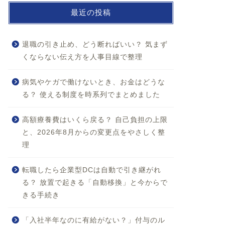
最近の投稿
退職の引き止め、どう断ればいい？ 気まず
くならない伝え方を人事目線で整理
病気やケガで働けないとき、お金はどうな
る？ 使える制度を時系列でまとめました
高額療養費はいくら戻る？ 自己負担の上限
と、2026年8月からの変更点をやさしく整
理
転職したら企業型DCは自動で引き継がれ
る？ 放置で起きる「自動移換」と今からで
きる手続き
「入社半年なのに有給がない？」付与のル