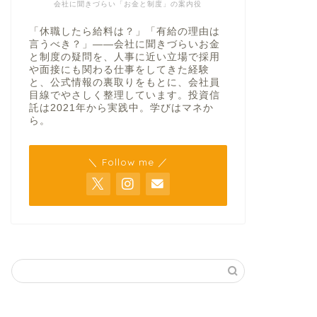
会社に聞きづらい「お金と制度」の案内役
「休職したら給料は？」「有給の理由は
言うべき？」——会社に聞きづらいお金
と制度の疑問を、人事に近い立場で採用
や面接にも関わる仕事をしてきた経験
と、公式情報の裏取りをもとに、会社員
目線でやさしく整理しています。投資信
託は2021年から実践中。学びはマネか
ら。
＼ Follow me ／