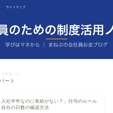
サイトマップ
 TAG ―
パート
「入社半年なのに有給がない？」付与のルール
と自分の日数の確認方法