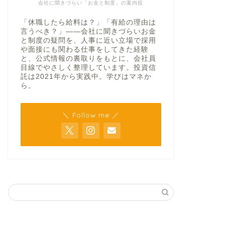
会社に聞きづらい「お金と制度」の案内役
「休職したら給料は？」「有給の理由は
言うべき？」——会社に聞きづらいお金
と制度の疑問を、人事に近い立場で採用
や面接にも関わる仕事をしてきた経験
と、公式情報の裏取りをもとに、会社員
目線でやさしく整理しています。投資信
託は2021年から実践中。学びはマネか
ら。
＼ Follow me ／