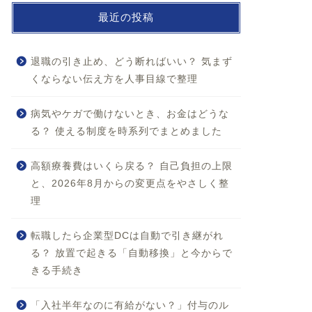
最近の投稿
退職の引き止め、どう断ればいい？ 気まず
くならない伝え方を人事目線で整理
病気やケガで働けないとき、お金はどうな
る？ 使える制度を時系列でまとめました
高額療養費はいくら戻る？ 自己負担の上限
と、2026年8月からの変更点をやさしく整
理
転職したら企業型DCは自動で引き継がれ
る？ 放置で起きる「自動移換」と今からで
きる手続き
「入社半年なのに有給がない？」付与のル