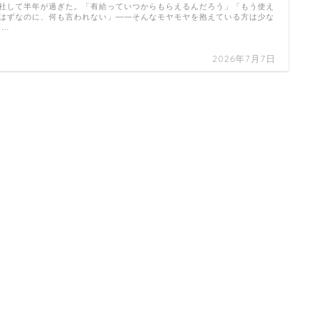
社して半年が過ぎた。「有給っていつからもらえるんだろう」「もう使え
はずなのに、何も言われない」——そんなモヤモヤを抱えている方は少な
 …
2026年7月7日