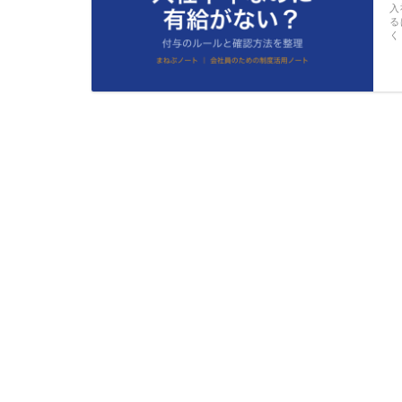
入
る
く