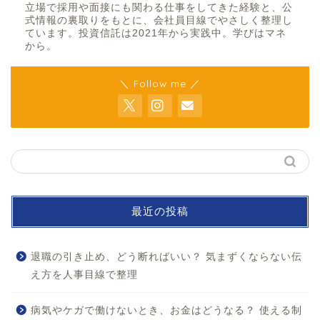
立場で採用や面接にも関わる仕事をしてきた経験と、公
式情報の裏取りをもとに、会社員目線でやさしく整理し
ています。投資信託は2021年から実践中。学びはマネ
から。
＼ Follow me ／
最近の投稿
退職の引き止め、どう断ればいい？ 気まずくならない伝
え方を人事目線で整理
病気やケガで働けないとき、お金はどうなる？ 使える制