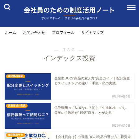
ホーム
お問い合わせ
プロフィール
サイトマップ
― TAG ―
インデックス投資
確定拠出年金
企業型DCの“商品の変え方”完全ガイド｜配分変更
とスイッチングの違い・手順・私の失敗
2026年6月3日
資産形成の実践
信託報酬って結局なに？同じ「先進国株」でも、
毎年の手数料が“19倍”違うことがある
2026年6月3日
確定拠出年金
【会社員向け】企業型DCの商品の選び方。投資未